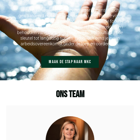
goed werkgeverschap te tonen en niet te verslappen.
We creëren een werkomgeving waarin mensen zich
gewaardeerd en ondersteund voelen, met ruimte voor
persoonlijke ontwikkeling en groei. We verleggen de focus van
het beperken van medewerkers naar het aantrekken en
behouden van talent. Een positieve bedrijfscultuur is de
sleutel tot langdurig succes. Neem ook eens je eigen
arbeidsovereenkomst onder de loep en oordeel zelf.
Maak de stap naar MKC
Ons team