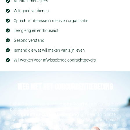
Affiniteit met cijfers
Wilt goed verdienen
Oprechte interesse in mens en organisatie
Leergierig en enthousiast
Gezond verstand
Iemand die wat wil maken van zijn leven
Wil werken voor afwisselende opdrachtgevers
Weg met het concurrentiebeding
Bij MKC geloven we in onze 𝗲𝗶𝗴𝗲𝗻 𝗸𝗿𝗮𝗰𝗵𝘁 en in een open en
positieve bedrijfscultuur. Daarom hebben we bewust gekozen
om 𝗴𝗲𝗲𝗻 𝗰𝗼𝗻𝗰𝘂𝗿𝗿𝗲𝗻𝘁𝗶𝗲𝗯𝗲𝗱𝗶𝗻𝗴 op te nemen in onze
arbeidsovereenkomsten. Medewerkers blijven bij ons omdat
we een fijne werkgever zijn. Het daagt ons uit om elke dag